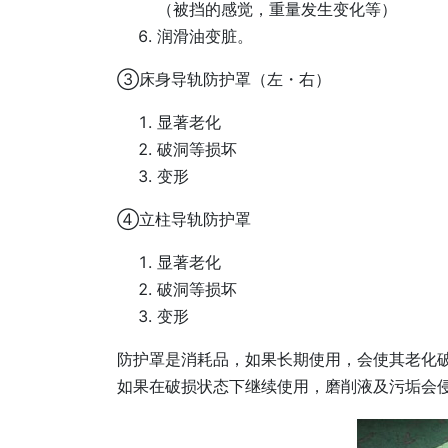
（被挡的感觉，重量发生变化等）
润滑油变脏。
③床身导轨防护罩（左・右）
显著老化
破洞等损坏
变形
④立柱导轨防护罩
显著老化
破洞等损坏
变形
防护罩是消耗品，如果长期使用，会使其老化
如果在破损状态下继续使用，磨削液及污垢会