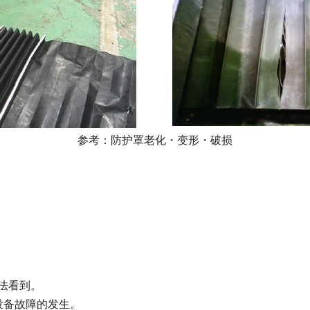
参考：防护罩老化・变形・破损
法看到。
设备故障的发生。