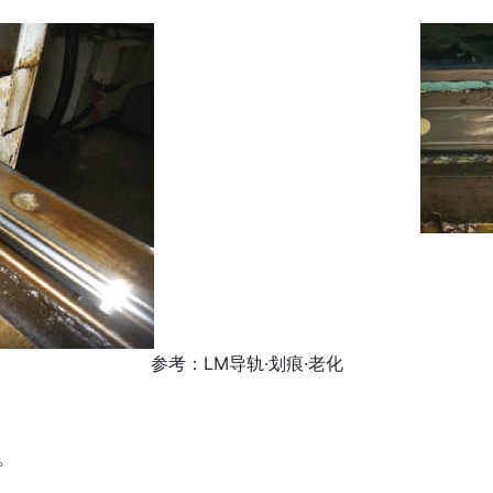
参考：LM导轨·划痕·老化
。