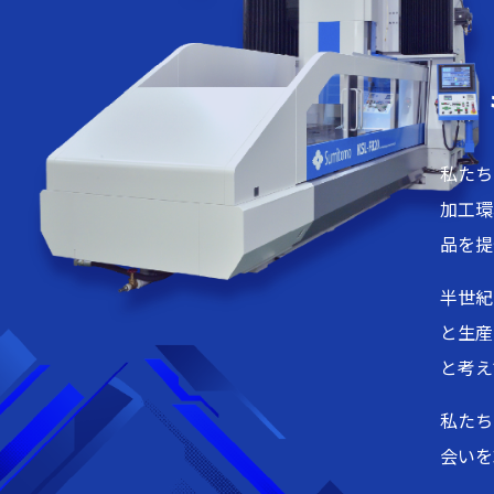
私たち
加工環
品を提
半世紀
と生産
と考え
私たち
会いを